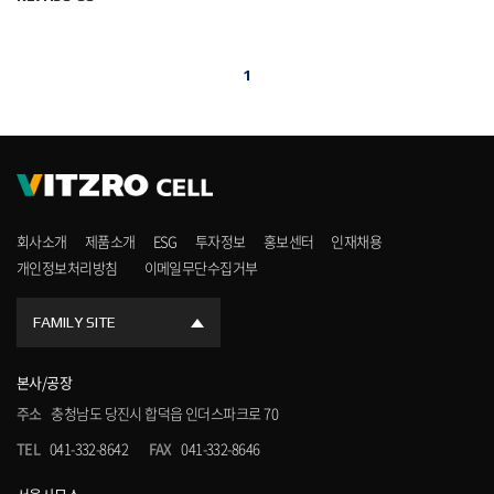
1
회사소개
제품소개
ESG
투자정보
홍보센터
인재채용
개인정보처리방침
이메일무단수집거부
FAMILY SITE
본사/공장
주소
충청남도 당진시 합덕읍 인더스파크로 70
TEL
041-332-8642
FAX
041-332-8646