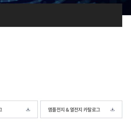
그
앰플전지 & 열전지 카탈로그