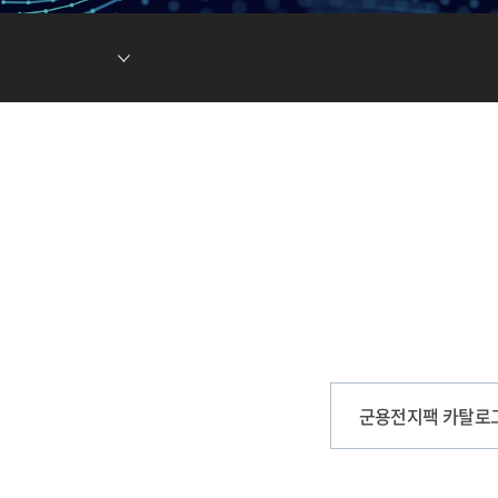
현황
차전지 소재
ESG DATA
튬이온캐패시터
(LIC)
군용전지팩 카탈로