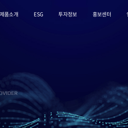
제품소개
ESG
투자정보
홍보센터
리튬일차전지
ESG
주가정보
공지사항
경영시스템
고온전지
공시정보
문의사항
및 정책
슈퍼캐패시터
IR자료실
홍보영상/자료실
환경(E)
(EDLC)
사회(S)
군용전지
OVIDER
지배구조
마스크팩
(G)
(필름형전지)
ESG 평가
리튬이차전지
및 인증