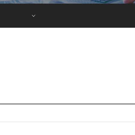
현황
차전지 소재
ESG DATA
튬이온캐패시터
(LIC)