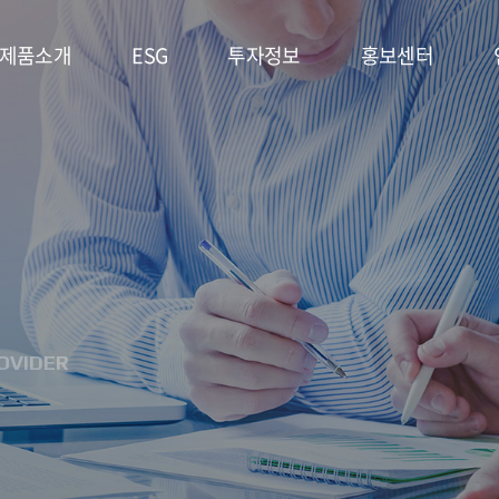
제품소개
ESG
투자정보
홍보센터
리튬일차전지
ESG
주가정보
공지사항
경영시스템
고온전지
공시정보
문의사항
및 정책
슈퍼캐패시터
IR자료실
홍보영상/자료실
환경(E)
(EDLC)
사회(S)
군용전지
OVIDER
지배구조
마스크팩
(G)
(필름형전지)
ESG 평가
리튬이차전지
및 인증