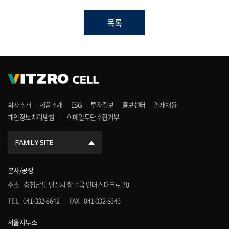
목록
회사소개
제품소개
ESG
투자정보
홍보센터
인재채용
개인정보처리방침
이메일무단수집거부
FAMILY SITE
본사/공장
주소
충청남도 당진시 합덕읍 인더스파크로 70
TEL
041-332-8642
FAX
041-332-8646
서울사무소