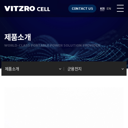
CONTACT US
KR
EN
제품소개
WORLD-CLASS PORTABLE POWER SOLUTION PROVIDER
제품소개
군용전지