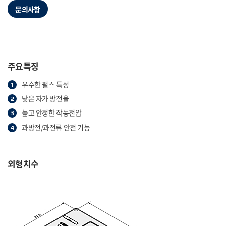
문의사항
주요특징
우수한 펄스 특성
낮은 자가 방전율
높고 안정한 작동전압
과방전/과전류 안전 기능
외형치수