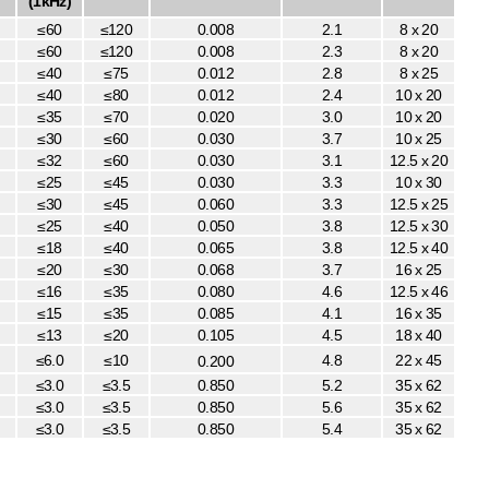
(1kHz)
≤60
≤120
0.008
2.1
8 x 20
≤60
≤120
0.008
2.3
8 x 20
≤40
≤75
0.012
2.8
8 x 25
≤40
≤80
0.012
2.4
10 x 20
≤35
≤70
0.020
3.0
10 x 20
≤30
≤60
0.030
3.7
10 x 25
≤32
≤60
0.030
3.1
12.5 x 20
≤25
≤45
0.030
3.3
10 x 30
≤30
≤45
0.060
3.3
12.5 x 25
≤25
≤40
0.050
3.8
12.5 x 30
≤18
≤40
0.065
3.8
12.5 x 40
≤20
≤30
0.068
3.7
16 x 25
≤16
≤35
0.080
4.6
12.5 x 46
≤15
≤35
0.085
4.1
16 x 35
≤13
≤20
0.105
4.5
18 x 40
≤6.0
≤10
4.8
22 x 45
0.200
≤3.0
≤3.5
0.850
5.2
35
x 62
≤3.0
≤3.5
0.850
5.6
35
x 62
≤3.0
≤3.5
0.850
5.4
35
x 62