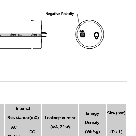
Internal
Size (mm)
Energy
Resistance (mΩ)
Leakage current
Density
(mA, 72hr)
AC
(Wh/kg)
DC
(D x L)