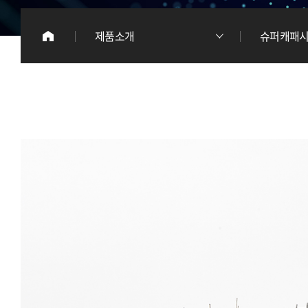
이
제품소개
슈퍼캐패시터
리