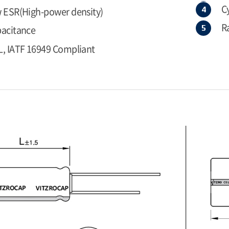
Cy
 ESR(High-power density)
R
pacitance
, IATF 16949 Compliant