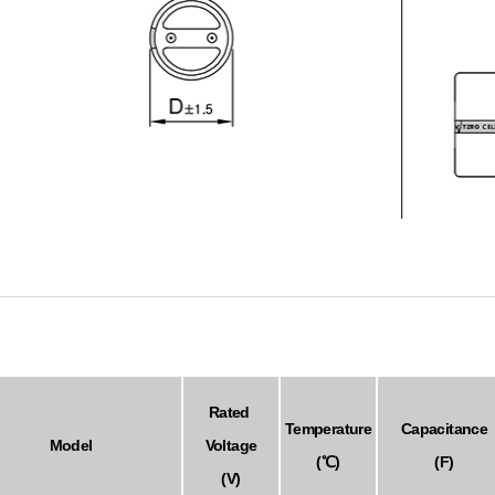
Rated
Temperature
Capacitance
Model
Voltage
(℃)
(F)
(V)