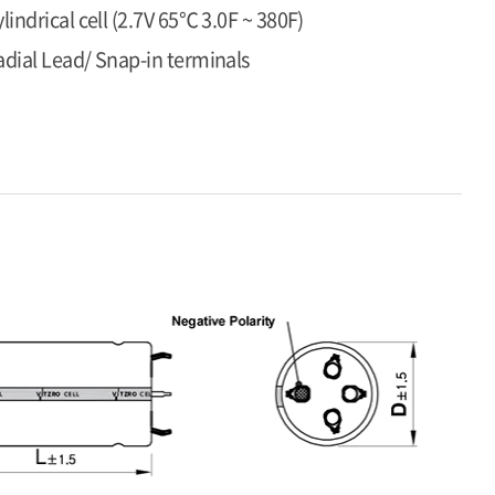
lindrical cell (2.7V 65℃ 3.0F ~ 380F)
adial Lead/ Snap-in terminals