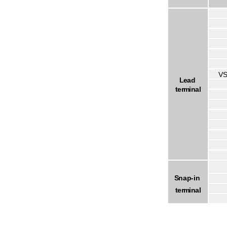
VS
Lead
terminal
Snap-in
terminal