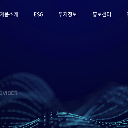
제품소개
ESG
투자정보
홍보센터
리튬일차전지
ESG
주가정보
공지사항
경영시스템
고온전지
공시정보
문의사항
및 정책
슈퍼캐패시터
IR자료실
홍보영상/자료실
환경(E)
(EDLC)
사회(S)
군용전지
OVIDER
지배구조
마스크팩
(G)
(필름형전지)
ESG 평가
리튬이차전지
및 인증