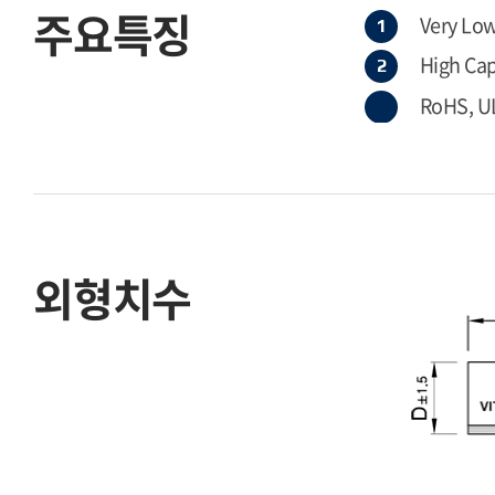
주요특징
Very Low
High Ca
RoHS, UL
외형치수