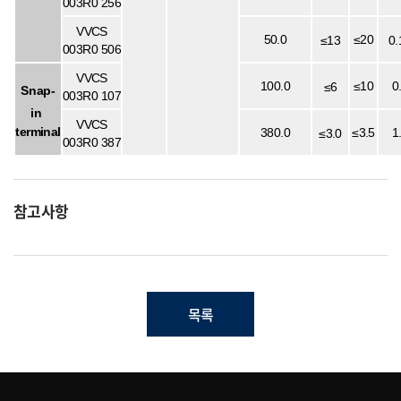
003R0 256
VVCS
50.0
≤20
≤13
0.
003R0 506
VVCS
100.0
≤10
0
≤6
Snap-
003R0 107
in
VVCS
terminal
380.0
≤3.5
1
≤3.0
003R0 387
참고사항
목록