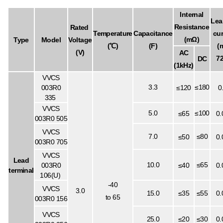
Internal
Lea
Resistance
Rated
Temperature
Capacitance
cur
(mΩ)
Type
Model
Voltage
(℃)
(F)
(
(V)
AC
72
DC
(1kHz)
VVCS
3.3
≤180
003R0
≤120
0
335
VVCS
5.0
≤100
≤65
0.
003R0 505
VVCS
7.0
≤80
≤50
0.
003R0 705
VVCS
Lead
10.0
≤65
003R0
≤40
0.
terminal
106(U)
-40
VVCS
3.0
15.0
≤35
≤55
0.
to 65
003R0 156
VVCS
25.0
≤20
≤30
0.