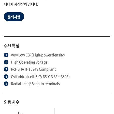
에너지 저장장치 입니다.
문의사항
주요특징
Very Low ESR(High-power density)
High Operating Voltage
RoHS, IATF 16949 Compliant
Cylindrical cell (3.0V 65℃ 3.3F ~ 380F)
Radial Lead/ Snap-in terminals
외형치수