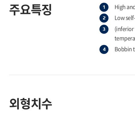
주요특징
High and
Low self
(inferio
temperat
Bobbin 
외형치수