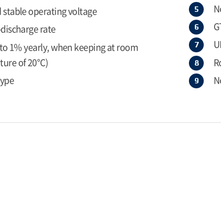
N
 stable operating voltage
G
-discharge rate
U
r to 1% yearly, when keeping at room
ure of 20°C)
R
type
N