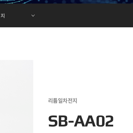
현황
차전지 소재
ESG DATA
전지
튬이온캐패시터
(LIC)
리튬일차전지
SB-AA02