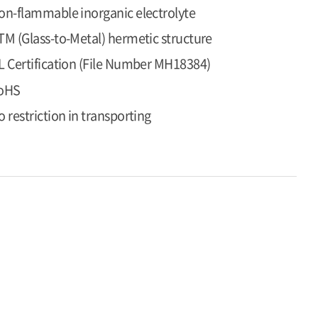
on-flammable inorganic electrolyte
TM (Glass-to-Metal) hermetic structure
L Certification (File Number MH18384)
oHS
o restriction in transporting