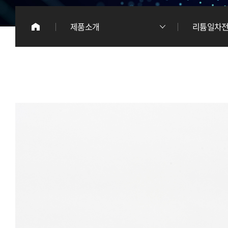
이
제품소개
리튬일차
리