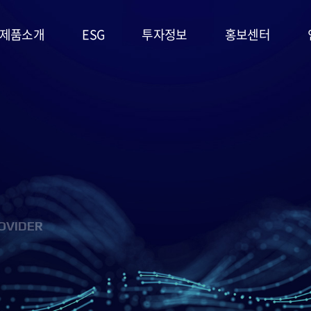
제품소개
ESG
투자정보
홍보센터
리튬일차전지
ESG
주가정보
공지사항
경영시스템
고온전지
공시정보
문의사항
및 정책
슈퍼캐패시터
IR자료실
홍보영상/자료실
환경(E)
(EDLC)
사회(S)
군용전지
OVIDER
지배구조
마스크팩
(G)
(필름형전지)
ESG 평가
리튬이차전지
및 인증