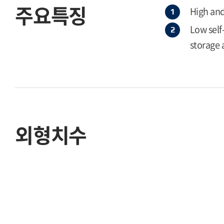
주요특징
High and
Low self
storage 
외형치수