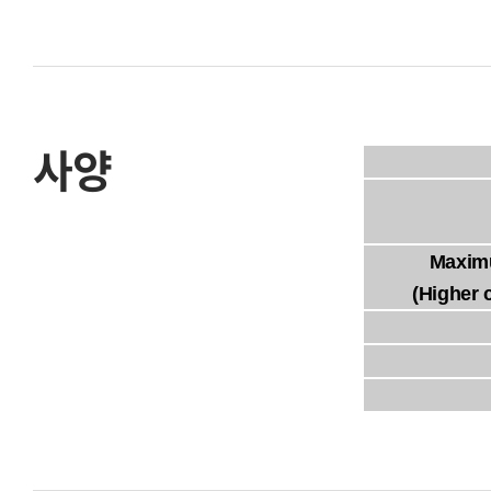
사양
Maxim
(Higher 