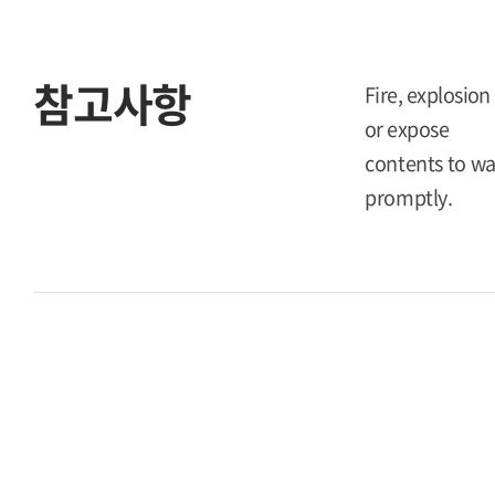
참고사항
Fire, explosion
or expose
contents to wat
promptly.