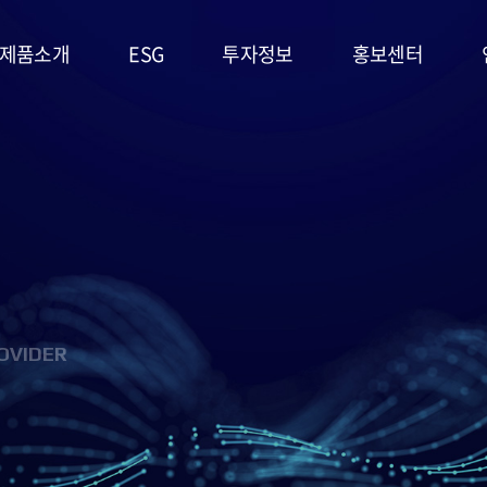
제품소개
ESG
투자정보
홍보센터
리튬일차전지
ESG
주가정보
공지사항
경영시스템
고온전지
공시정보
문의사항
및 정책
슈퍼캐패시터
IR자료실
홍보영상/자료실
환경(E)
(EDLC)
사회(S)
군용전지
OVIDER
지배구조
마스크팩
(G)
(필름형전지)
ESG 평가
리튬이차전지
및 인증