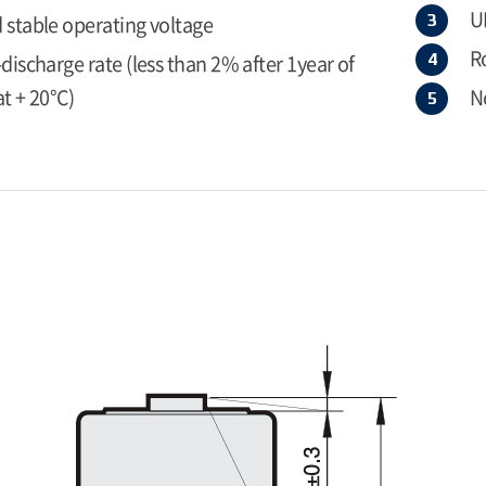
U
 stable operating voltage
R
-discharge rate (less than 2% after 1year of
at + 20°C)
N