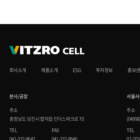
회사소개
제품소개
ESG
투자정보
홍보
본사/공장
서울사
주소
주소
충청남도 당진시 합덕읍 인더스파크로 70
(0499
TEL
FAX
TEL
041-332-8642
041-332-8646
02-202