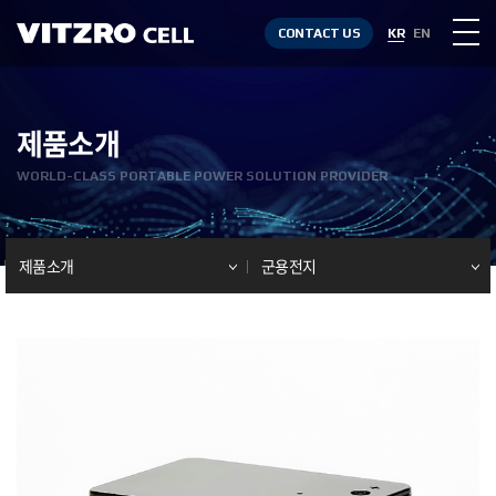
CONTACT US
KR
EN
제품소개
WORLD-CLASS PORTABLE POWER SOLUTION PROVIDER
제품소개
군용전지