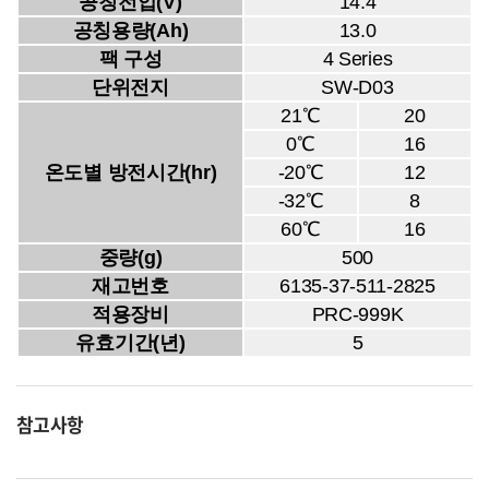
공칭전압(V)
14.4
공칭용량(Ah)
13.0
팩 구성
4 Series
단위전지
SW-D03
21℃
20
0℃
16
온도별 방전시간(hr)
-20℃
12
-32℃
8
60℃
16
중량(g)
500
재고번호
6135-37-511-2825
적용장비
PRC-999K
유효기간(년)
5
참고사항