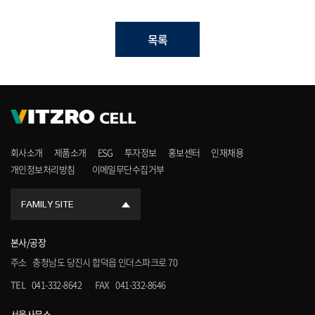
목록
회사소개
제품소개
ESG
투자정보
홍보센터
인재채용
개인정보처리방침
이메일무단수집거부
FAMILY SITE
본사/공장
주소
충청남도 당진시 합덕읍 인더스파크로 70
TEL
041-332-8642
FAX
041-332-8646
서울사무소