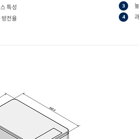
높
스 특성
과
 방전율