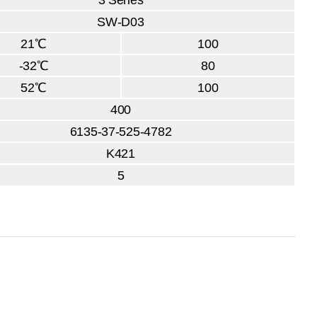
3 Series
SW-D03
21℃
100
-32℃
80
52℃
100
400
6135-37-525-4782
K421
5