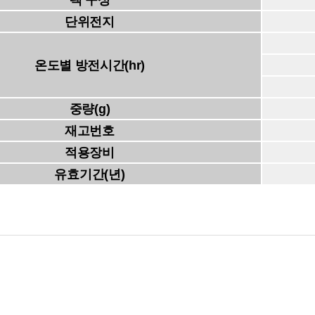
팩 구성
단위전지
온도별 방전시간(hr)
중량(g)
재고번호
적용장비
유효기간(년)