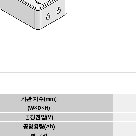
외관 치수(mm)
(W×D×H)
공칭전압(V)
공칭용량(Ah)