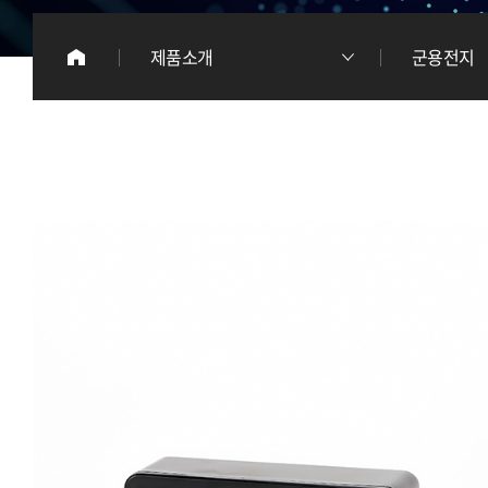
이
제품소개
군용전지
리