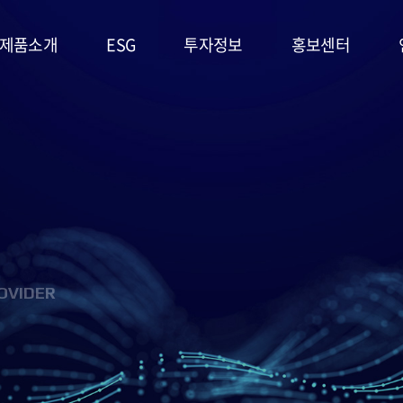
제품소개
ESG
투자정보
홍보센터
리튬일차전지
ESG
주가정보
공지사항
경영시스템
고온전지
공시정보
문의사항
및 정책
슈퍼캐패시터
IR자료실
홍보영상/자료실
환경(E)
(EDLC)
사회(S)
군용전지
OVIDER
지배구조
마스크팩
(G)
(필름형전지)
ESG 평가
리튬이차전지
및 인증