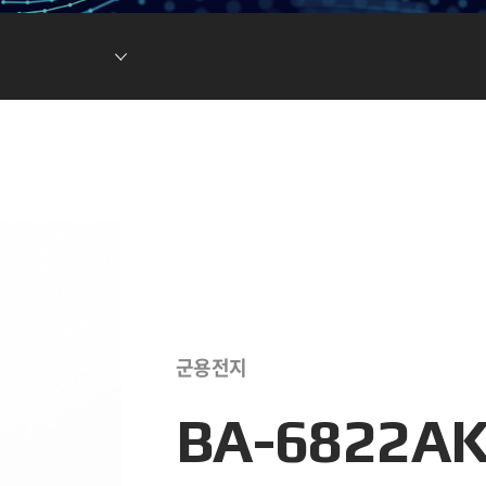
현황
차전지 소재
ESG DATA
튬이온캐패시터
(LIC)
군용전지
BA-6822A