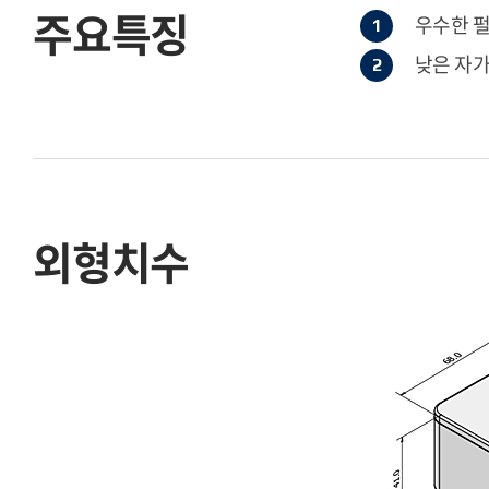
주요특징
우수한 펄
낮은 자가
외형치수