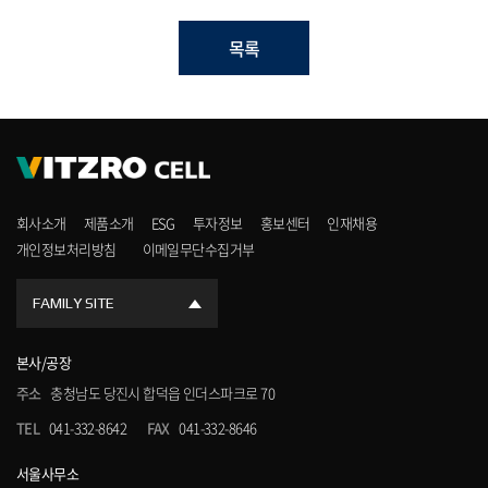
목록
회사소개
제품소개
ESG
투자정보
홍보센터
인재채용
개인정보처리방침
이메일무단수집거부
FAMILY SITE
본사/공장
주소
충청남도 당진시 합덕읍 인더스파크로 70
TEL
041-332-8642
FAX
041-332-8646
서울사무소