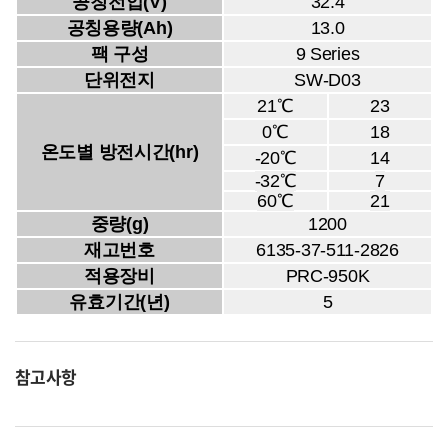
공칭전압(V)
32.4
공칭용량(Ah)
13.0
팩 구성
9 Series
단위전지
SW-D03
21℃
23
0℃
18
온도별 방전시간(hr)
-20℃
14
-32℃
7
60℃
21
중량(g)
1200
재고번호
6135-37-511-2826
적용장비
PRC-950K
유효기간(년)
5
참고사항