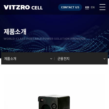
CONTACT US
KR
EN
제품소개
WORLD-CLASS PORTABLE POWER SOLUTION PROVIDER
제품소개
군용전지