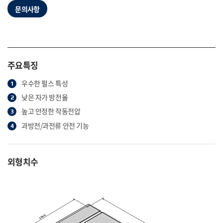
문의사항
주요특징
우수한 펄스 특성
낮은 자가 방전율
높고 안정한 작동전압
과방전/과전류 안전 기능
외형치수