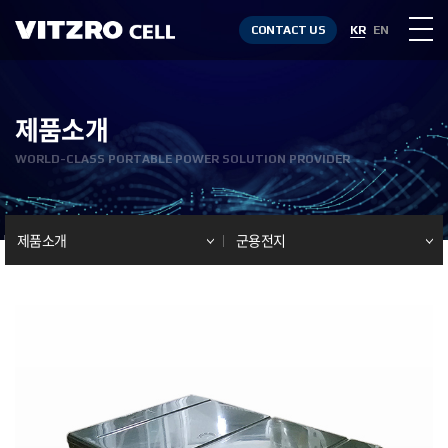
CONTACT US
KR
EN
제품소개
WORLD-CLASS PORTABLE POWER SOLUTION PROVIDER
제품소개
군용전지