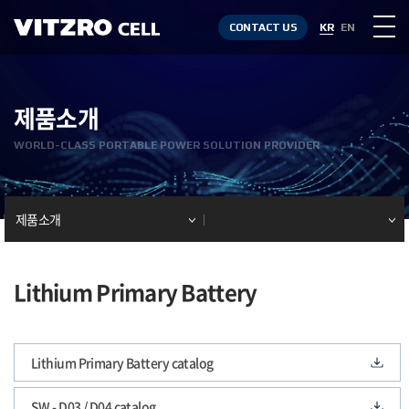
CONTACT US
KR
EN
제품소개
WORLD-CLASS PORTABLE POWER SOLUTION PROVIDER
제품소개
Lithium Primary Battery
Lithium Primary Battery catalog
SW - D03 / D04 catalog