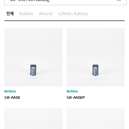
전체
Bobbin
Wound
Li/MnO₂ Battery
Bobbin
Bobbin
SB-AA02
SB-AA02P