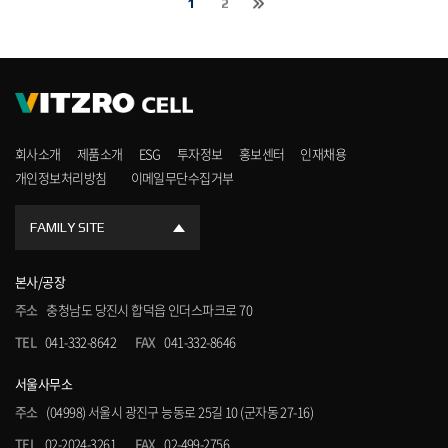
1
2
회사소개
제품소개
ESG
투자정보
홍보센터
인재채용
개인정보처리방침
이메일무단수집거부
FAMILY SITE
본사/공장
주소
충청남도 당진시 합덕읍 인더스파크로 70
TEL
041-332-8642
FAX
041-332-8646
서울사무소
주소
(04998) 서울시 광진구 능동로 25길 10 (군자동 27-16)
TEL
02-2024-3261
FAX
02-499-2756